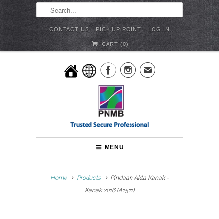
CONTACT US
PICK UP POINT
LOG IN
CART (
0
)


✉
MENU
Home
Products
Pindaan Akta Kanak -
Kanak 2016 (A1511)