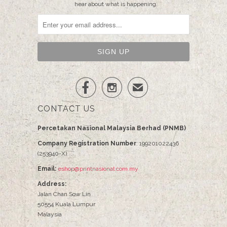
hear about what is happening.


✉
CONTACT US
Percetakan Nasional Malaysia Berhad (PNMB)
Company Registration Number
: 199201022436
(253940-X)
Email:
eshop@printnasional.com.my
Address:
Jalan Chan Sow Lin
50554 Kuala Lumpur
Malaysia