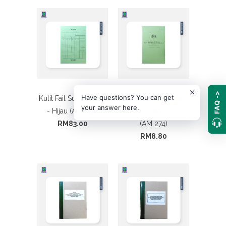
FAQ ->
Have questions? You can get
Kulit Fail Sulit (Cover)
Buku Perkhidmatan
your answer here.
- Hijau (AM 436)
Kerajaan - W/Printing
RM83.00
(AM 274)
RM8.80