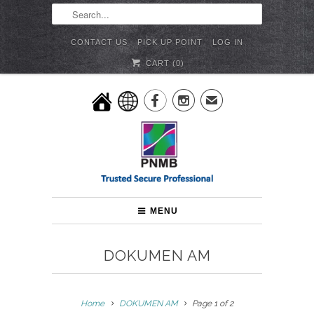
CONTACT US
PICK UP POINT
LOG IN
CART (
0
)


✉
MENU
DOKUMEN AM
Home
DOKUMEN AM
Page 1 of 2