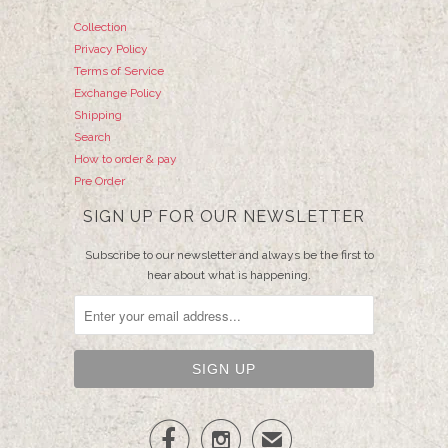
Collection
Privacy Policy
Terms of Service
Exchange Policy
Shipping
Search
How to order & pay
Pre Order
SIGN UP FOR OUR NEWSLETTER
Subscribe to our newsletter and always be the first to
hear about what is happening.


✉