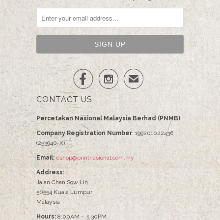


✉
CONTACT US
Percetakan Nasional Malaysia Berhad (PNMB)
Company Registration Number
: 199201022436
(253940-X)
Email:
eshop@printnasional.com.my
Address:
Jalan Chan Sow Lin
50554 Kuala Lumpur
Malaysia
Hours:
8:00AM - 5:30PM