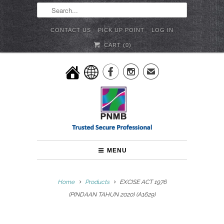
CONTACT US
PICK UP POINT
LOG IN
CART (
0
)


✉
MENU
Home
Products
EXCISE ACT 1976
(PINDAAN TAHUN 2020) (A1629)